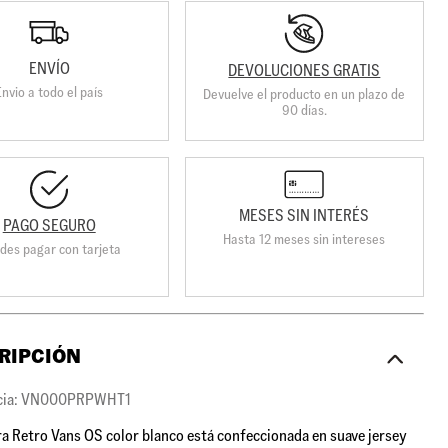
ENVÍO
DEVOLUCIONES GRATIS
Envio a todo el país
Devuelve el producto en un plazo de
90 días.
MESES SIN INTERÉS
PAGO SEGURO
Hasta 12 meses sin intereses
des pagar con tarjeta
RIPCIÓN
cia: VN000PRPWHT1
a Retro Vans OS color blanco está confeccionada en suave jersey