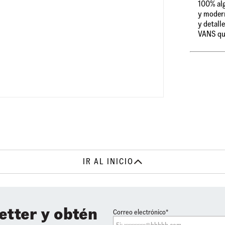
100% alg
y modern
y detall
VANS que
IR AL INICIO
etter y obtén
Correo electrónico*