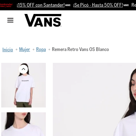
¡15% OFF con Santander!
¡Se Picó - Hasta 50% OFF!
Retiro
Mujer
Ropa
Remera Retro Vans OS Blanco