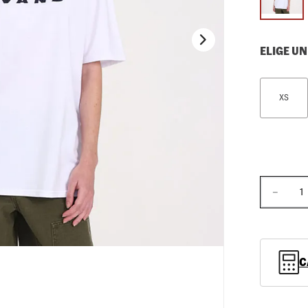
10
.
loafers
ELIGE UN
XS
－
C