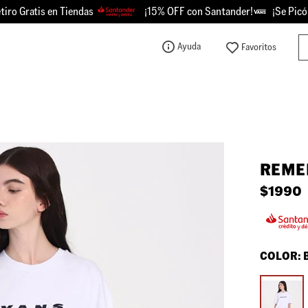
 Gratis en Tiendas
¡15% OFF con Santander!
¡Se Picó - 
Bu
Ayuda
TÉRMINOS MÁS BUSCADOS
1
.
knu
2
.
championes
3
.
sk8-hi
REME
4
.
calzado
$
1990
5
.
vans
6
.
crosspath
7
.
authentic
COLOR:
8
.
vans knu
9
.
vans hylane