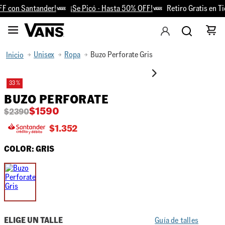
 con Santander!
¡Se Picó - Hasta 50% OFF!
Retiro Gratis en Ti
Unisex
Ropa
Buzo Perforate Gris
33 %
BUZO PERFORATE
$
1590
$
2390
$
1.352
COLOR:
GRIS
ELIGE UN TALLE
Guía de talles