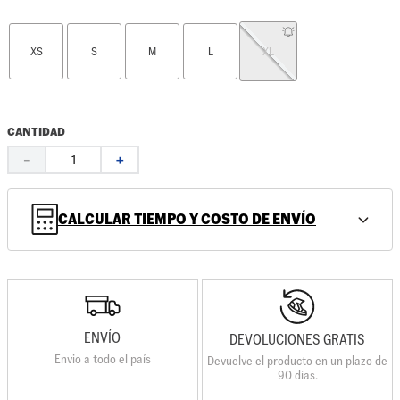
XS
S
M
L
XL
CANTIDAD
－
＋
CALCULAR TIEMPO Y COSTO DE ENVÍO
ENVÍO
DEVOLUCIONES GRATIS
Envio a todo el país
Devuelve el producto en un plazo de
90 días.