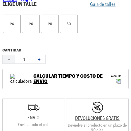
ELIGE UN TALLE
Guía de talles
24
26
28
30
CANTIDAD
－
＋
CALCULAR TIEMPO Y COSTO DE
ENVÍO
ENVÍO
DEVOLUCIONES GRATIS
Envio a todo el país
Devuelve el producto en un plazo de
90 días.