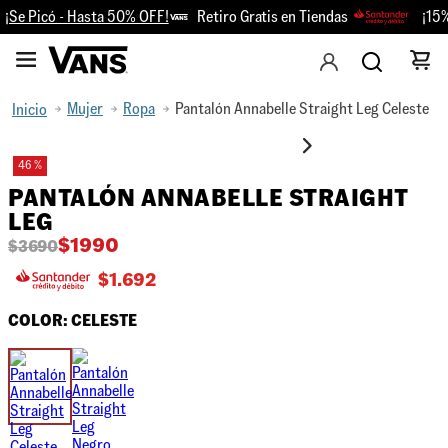
¡Se Picó - Hasta 50% OFF!
Retiro Gratis en Tiendas
¡15% 
Mujer
Ropa
Pantalón Annabelle Straight Leg Celeste
46 %
PANTALÓN ANNABELLE STRAIGHT
LEG
$
1990
$
3690
$
1.692
COLOR:
CELESTE