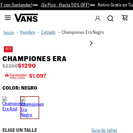
 con Santander!
¡Se Picó - Hasta 50% OFF!
Retiro Gratis en Tie
Hombre
Calzado
Championes Era Negro
41 %
CHAMPIONES ERA
$
1290
$
2200
$
1.097
COLOR:
NEGRO
ELIGE UN TALLE
Guía de talles