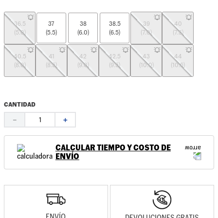
36.5
37
38
38.5
39
40
(5.0)
(5.5)
(6.0)
(6.5)
(7.0)
(7.5)
40.5
41
42
42.5
43
44
(8.0)
(8.5)
(9.0)
(9.5)
(10.0)
(10.5)
CANTIDAD
－
＋
CALCULAR TIEMPO Y COSTO DE
ENVÍO
ENVÍO
DEVOLUCIONES GRATIS