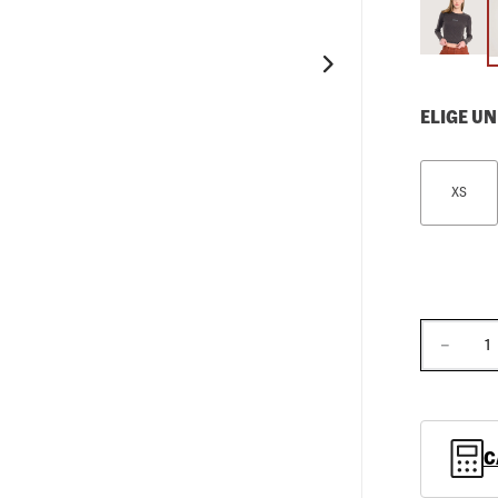
10
.
loafers
ELIGE UN
XS
－
C