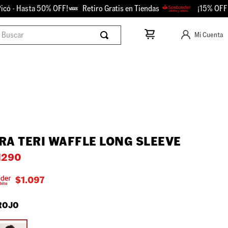
 - Hasta 50% OFF!
Retiro Gratis en Tiendas
¡15% OFF con
scar
Mi Cuenta
RA TERI WAFFLE LONG SLEEVE
1290
$
1.097
ROJO