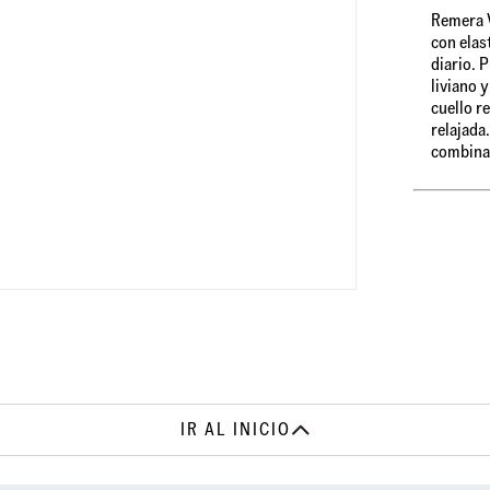
Remera V
con elas
diario. 
liviano 
cuello r
relajada.
combinar
IR AL INICIO