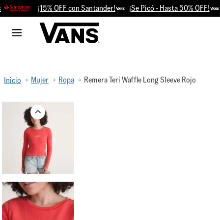
¡15% OFF con Santander!
¡Se Picó - Hasta 50% OFF!
Re
Mujer
Ropa
Remera Teri Waffle Long Sleeve Rojo