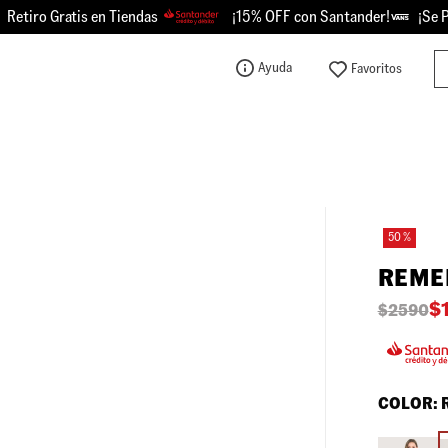
tiro Gratis en Tiendas
¡15% OFF con Santander!
¡Se Picó
Bu
Ayuda
TÉRMINOS MÁS BUSCADOS
1
.
knu
2
.
championes
3
.
sk8-hi
50 %
4
.
calzado
REME
5
.
vans
$
$
2590
6
.
crosspath
7
.
authentic
8
.
vans knu
COLOR:
9
.
vans hylane