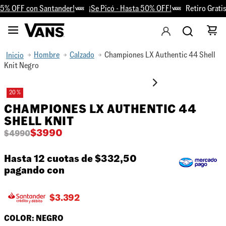
5% OFF con Santander!
¡Se Picó - Hasta 50% OFF!
Retiro Gratis 
Hombre
Calzado
Championes LX Authentic 44 Shell
Knit Negro
20 %
CHAMPIONES LX AUTHENTIC 44
SHELL KNIT
$
3990
$
4990
Hasta 12 cuotas de
$332,50
pagando con
$
3.392
COLOR:
NEGRO