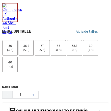
ELIGE UN TALLE
Guía de talles
36
36.5
37
38
38.5
39
(4.5)
(5.0)
(5.5)
(6.0)
(6.5)
(7.0)
40
(7.5)
CANTIDAD
－
＋