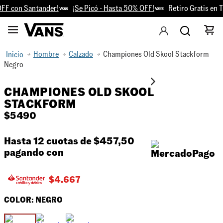
F con Santander!
¡Se Picó - Hasta 50% OFF!
Retiro Gratis en Ti
Hombre
Calzado
Championes Old Skool Stackform
Negro
CHAMPIONES OLD SKOOL
STACKFORM
$
5490
Hasta 12 cuotas de
$457,50
pagando con
$
4.667
COLOR:
NEGRO