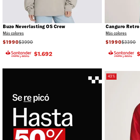
Buzo Neverlasting OS Crew
Canguro Retro
Más colores
Más colores
$
1990
$
3990
$
1990
$
3390
$
1.692
43 %