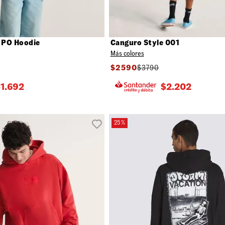
 PO Hoodie
Canguro Style 001
Más colores
$
2590
$
3790
$
1.692
$
2.202
25 %