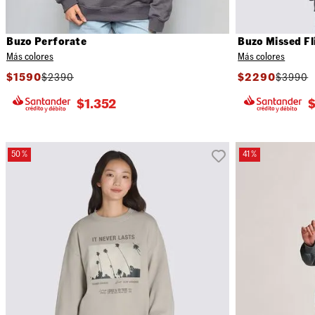
Buzo Perforate
Buzo Missed Fl
Más colores
Más colores
$
1590
$
2390
$
2290
$
3990
$
1.352
50 %
41 %