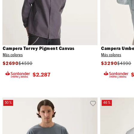
Campera Torrey Pigment Canvas
Campera Umber
Más colores
Más colores
$
2690
$
4590
$
3290
$
4990
$
2.287
50 %
46 %