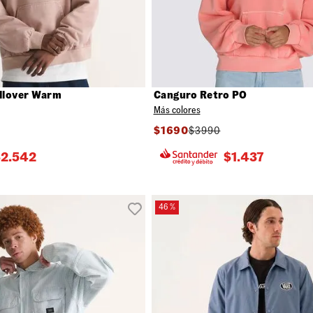
llover Warm
Canguro Retro PO
Más colores
$
1690
$
3990
$
2.542
$
1.437
46 %