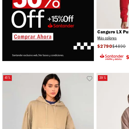
Canguro LX Pu
Más colores
$
2790
$
4890
41 %
39 %