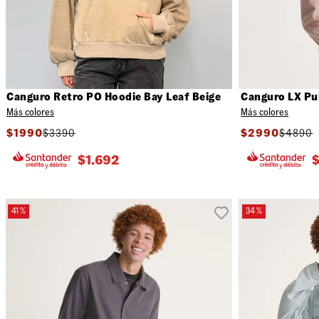
Canguro Retro PO Hoodie Bay Leaf Beige
Canguro LX Pu
Más colores
Más colores
$
1990
$
3390
$
2990
$
4890
$
1.692
41 %
34 %