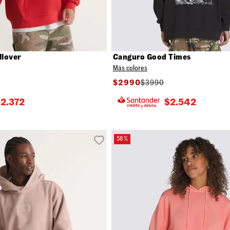
llover
Canguro Good Times
Más colores
$
2990
$
3990
$
2.372
$
2.542
58 %