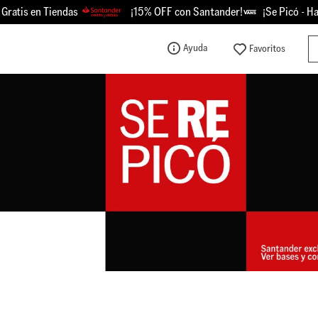
endas
¡15% OFF con Santander!
¡Se Picó - Hasta 50% OFF
Bu
Ayuda
TÉRMINOS MÁS BUSCADOS
1
.
knu
2
.
championes
3
.
sk8-hi
4
.
vans
5
.
calzado
6
.
crosspath
7
.
authentic
8
.
vans knu
9
.
vans hylane