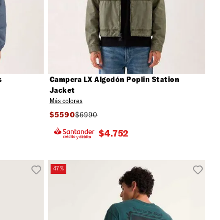
s
Campera LX Algodón Poplin Station
Jacket
Más colores
$
5590
$
6990
$
4.752
47 %