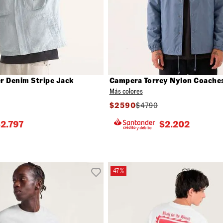
 Denim Stripe Jack
Campera Torrey Nylon Coache
Más colores
$
2590
$
4790
$
2.797
$
2.202
47 %