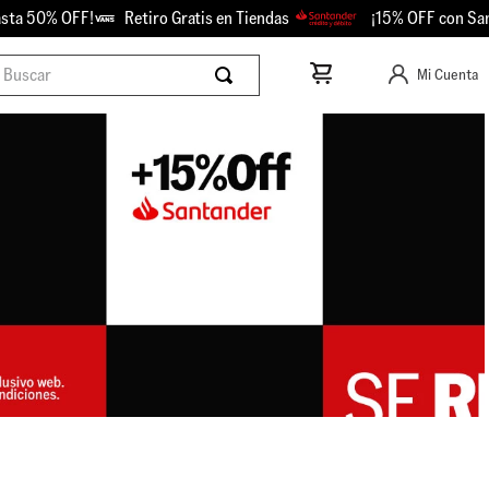
!
Retiro Gratis en Tiendas
¡15% OFF con Santander!
scar
Mi Cuenta