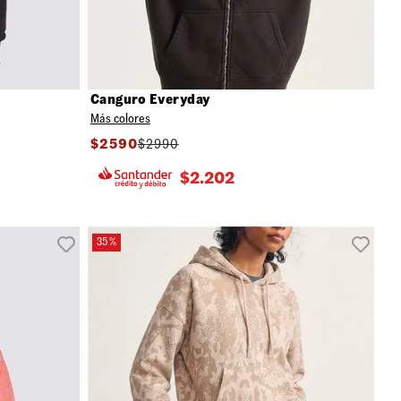
Canguro Everyday
Más colores
$
2590
$
2990
$
2.202
35 %