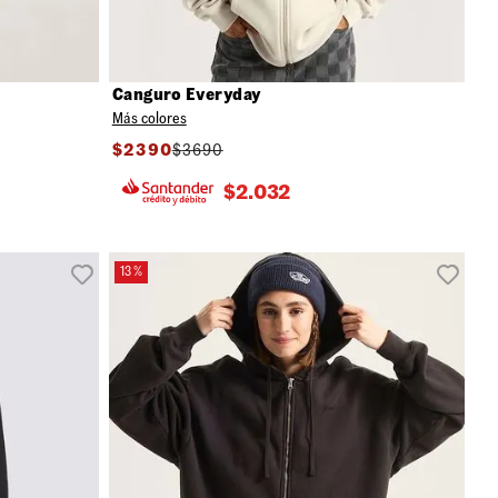
Canguro Everyday
Más colores
$
2390
$
3690
$
2.032
13 %