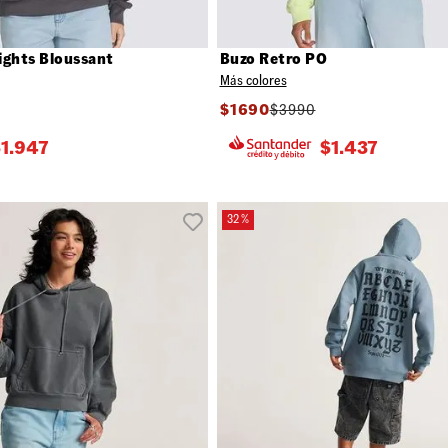
ights Bloussant
Buzo Retro PO
Más colores
$
1690
$
3990
$
1.947
$
1.437
32 %