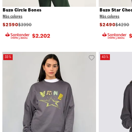
26
Buzo Circle Bones
Buzo Star Che
Más colores
Más colores
$
2590
$
3990
$
2490
$
4290
$
2.202
33 %
43 %