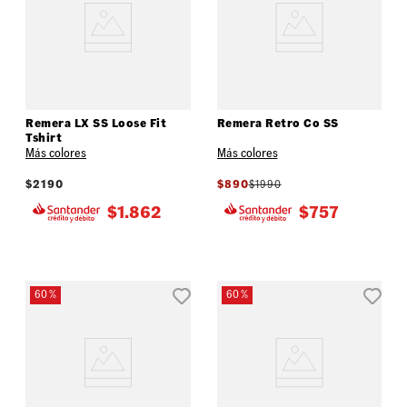
Remera LX SS Loose Fit
Remera Retro Co SS
Tshirt
Más colores
Más colores
$
2190
$
890
$
1990
$
1.862
$
757
60 %
60 %