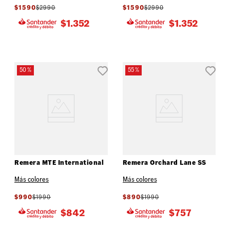
$
1590
$
2990
$
1590
$
2990
$
1.352
$
1.352
50 %
55 %
Remera MTE International
Remera Orchard Lane SS
Más colores
Más colores
$
990
$
1990
$
890
$
1990
$
842
$
757