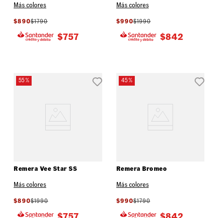
Más colores
Más colores
$
890
$
1790
$
990
$
1990
$
757
$
842
55 %
45 %
Remera Vee Star SS
Remera Bromeo
Más colores
Más colores
$
890
$
1990
$
990
$
1790
$
757
$
842