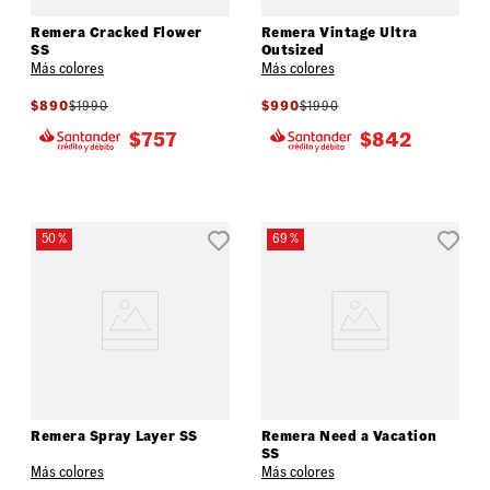
Remera Cracked Flower
Remera Vintage Ultra
SS
Outsized
Más colores
Más colores
$
890
$
1990
$
990
$
1990
$
757
$
842
50 %
69 %
Remera Spray Layer SS
Remera Need a Vacation
SS
Más colores
Más colores