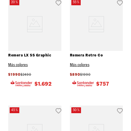
20 %
55 %
Remera LX SS Graphic
Remera Retro Co
Más colores
Más colores
$
1990
$
2490
$
890
$
1990
$
1.692
$
757
45 %
50 %