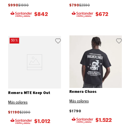
$
990
$
1990
$
790
$
2590
$
842
$
672
50 %
Remera Chaos
Remera MTE Keep Out
Más colores
Más colores
$
1790
$
1190
$
2390
$
1.522
$
1.012