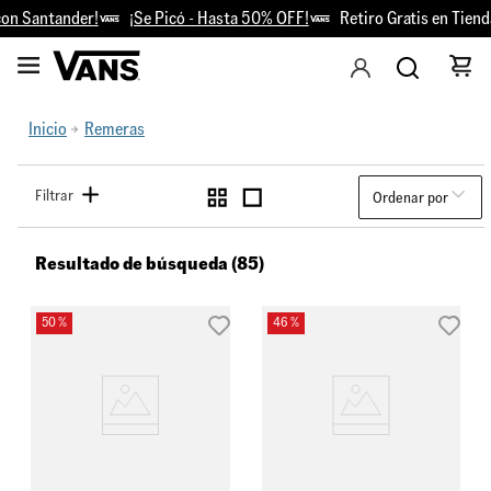
ntander!
¡Se Picó - Hasta 50% OFF!
Retiro Gratis en Tiendas
Inicio
Remeras
Filtrar
Ordenar por
Resultado de búsqueda (85)
50 %
46 %