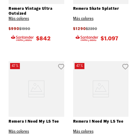
Remera Vintage Ultra
Remera Skate Splatter
Outsized
Más colores
Más colores
$
990
$
1990
$
1290
$
2390
$
842
$
1.097
47 %
47 %
Remera I Need My LS Tee
Remera I Need My LS Tee
Más colores
Más colores