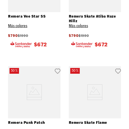
Remera Vee Star SS
Remera Skate Atiba Haze
Hillz
Más colores
Más colores
$
790
$
1990
$
790
$
1990
$
672
$
672
50 %
50 %
Remera Punk Patch
Remera Skate Flame