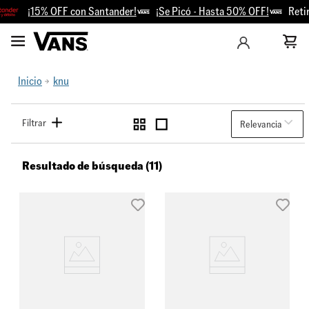
¡15% OFF con Santander!
¡Se Picó - Hasta 50% OFF!
Retiro
Inicio
knu
Filtrar
Relevancia
Resultado de búsqueda (11)