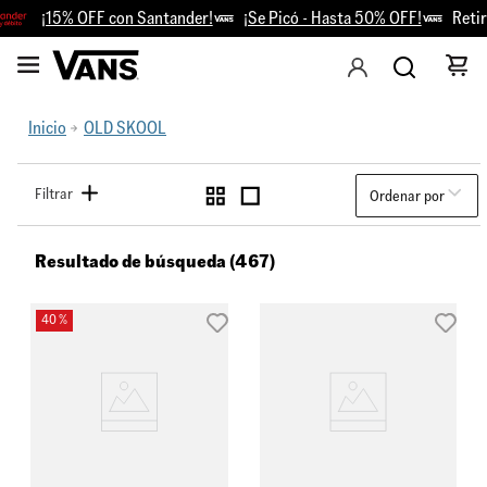
¡15% OFF con Santander!
¡Se Picó - Hasta 50% OFF!
Retiro Gra
Inicio
OLD SKOOL
Filtrar
Ordenar por
Resultado de búsqueda (467)
40 %