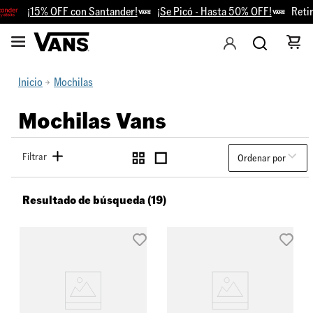
¡15% OFF con Santander!
¡Se Picó - Hasta 50% OFF!
Retiro G
Inicio
Mochilas
Mochilas Vans
Filtrar
Ordenar por
Resultado de búsqueda (19)