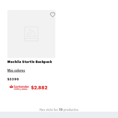
Mochila Startle Backpack
Más colores
$
3390
$
2.882
Has visto los
19
productos