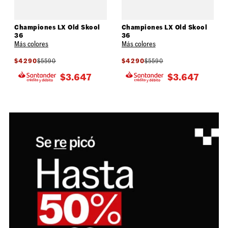
Championes LX Old Skool
Championes LX Old Skool
36
36
Más colores
Más colores
$
4290
$
5590
$
4290
$
5590
$
3.647
$
3.647