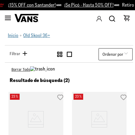
¡15% OFF con Santander!
¡Se Picó - Hasta 50% OFF!
Retiro G
Inicio
Old Skool 36+
Filtrar
Ordenar por
Borrar Todo
Resultado de búsqueda (2)
23 %
23 %