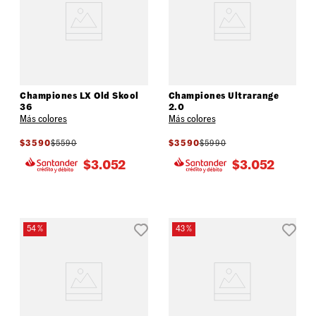
Championes LX Old Skool
Championes Ultrarange
36
2.0
Más colores
Más colores
$
3590
$
5590
$
3590
$
5990
$
3.052
$
3.052
54 %
43 %