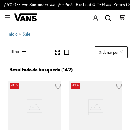
5% OFF con Santander!
¡Se Picó - Hasta 50% OFF!
Retiro Gratis 
Inicio
Sale
Filtrar
Ordenar por
Resultado de búsqueda (142)
40 %
42 %