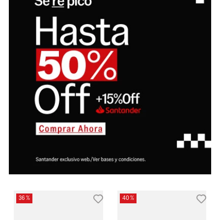
36 %
40 %