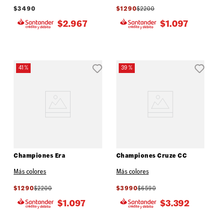
$
3490
$
1290
$
2200
$
2.967
$
1.097
41 %
39 %
Championes Era
Championes Cruze CC
Más colores
Más colores
$
1290
$
2200
$
3990
$
6590
$
1.097
$
3.392