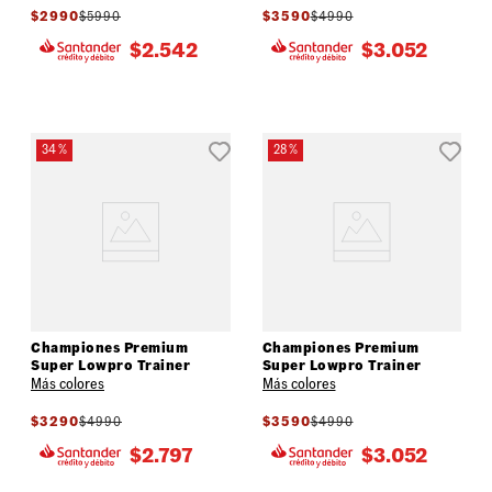
$
2990
$
5990
$
3590
$
4990
$
2.542
$
3.052
34 %
28 %
Championes Premium
Championes Premium
Super Lowpro Trainer
Super Lowpro Trainer
Más colores
Más colores
$
3290
$
4990
$
3590
$
4990
$
2.797
$
3.052