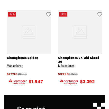
43 %
29 %
Championes Seldan
Championes LX Old Skool
36
Más colores
Más colores
$
2290
$
3990
$
3990
$
5590
$
1.947
$
3.392