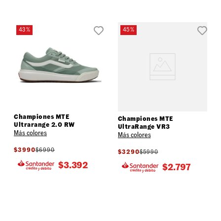
43 %
45 %
Championes MTE
Championes MTE
Ultrarange 2.0 RW
UltraRange VR3
Más colores
Más colores
$
3990
$
6990
$
3290
$
5990
$
3.392
$
2.797