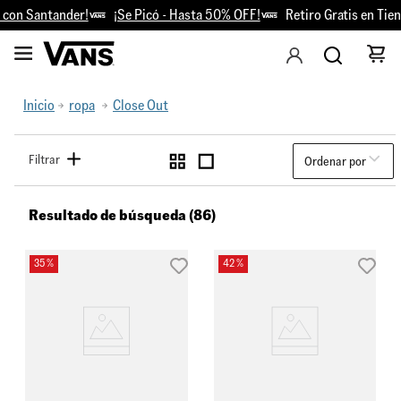
antander!
¡Se Picó - Hasta 50% OFF!
Retiro Gratis en Tiendas
Inicio
ropa
Close Out
Filtrar
Ordenar por
Resultado de búsqueda (86)
35 %
42 %