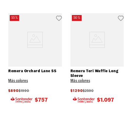
55 %
50 %
Remera Orchard Lane SS
Remera Teri Waffle Long
Sleeve
Más colores
Más colores
$
890
$
1990
$
1290
$
2590
$
757
$
1.097