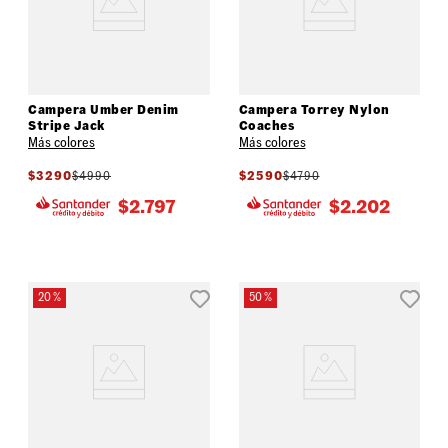
Campera Umber Denim
Campera Torrey Nylon
Stripe Jack
Coaches
Más colores
Más colores
$
3290
$
4990
$
2590
$
4790
$
2.797
$
2.202
20 %
50 %