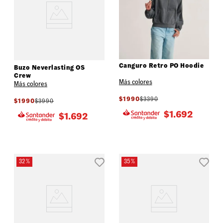
Canguro Retro PO Hoodie
Buzo Neverlasting OS
Crew
Más colores
Más colores
$
1990
$
3390
$
1990
$
3990
$
1.692
$
1.692
32 %
35 %