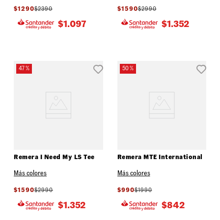
$
1290
$
2390
$
1590
$
2990
$
1.097
$
1.352
47 %
50 %
Remera I Need My LS Tee
Remera MTE International
Más colores
Más colores
$
1590
$
2990
$
990
$
1990
$
1.352
$
842