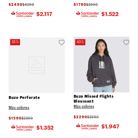
$
2490
$
4290
$
1790
$
3990
$
2.117
$
1.522
33 %
43 %
Buzo Missed Flights
Buzo Perforate
Bloussant
Más colores
Más colores
$
2290
$
3990
$
1590
$
2390
$
1.947
$
1.352