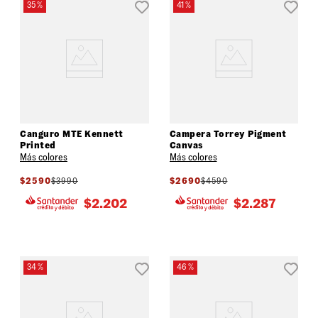
35 %
41 %
Canguro MTE Kennett
Campera Torrey Pigment
Printed
Canvas
Más colores
Más colores
$
2590
$
3990
$
2690
$
4590
$
2.202
$
2.287
34 %
46 %