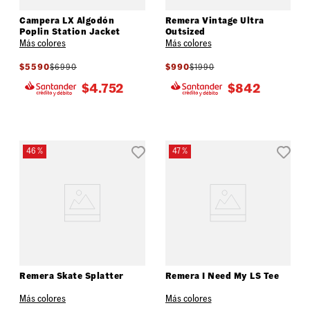
Campera LX Algodón
Remera Vintage Ultra
Poplin Station Jacket
Outsized
Más colores
Más colores
$
5590
$
6990
$
990
$
1990
$
4.752
$
842
46 %
47 %
Remera Skate Splatter
Remera I Need My LS Tee
Más colores
Más colores