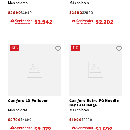
Más colores
Más colores
$
2990
$
3990
$
2590
$
2990
$
2.542
$
2.202
43 %
41 %
Canguro LX Pullover
Canguro Retro PO Hoodie
Bay Leaf Beige
Más colores
Más colores
$
2790
$
4890
$
1990
$
3390
$
2.372
$
1.692