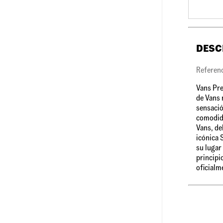
DESC
Referen
Vans Pre
de Vans r
sensació
comodida
Vans, de
icónica 
su lugar
principi
oficialm