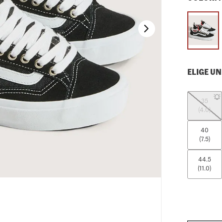
10
.
loafers
ELIGE UN
35
(4.0)
40
(7.5)
44.5
(11.0)