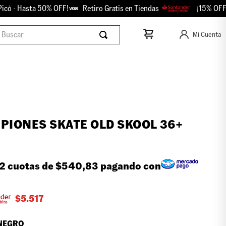
 Hasta 50% OFF!
Retiro Gratis en Tiendas
¡15% OFF con S
scar
Mi Cuenta
PIONES SKATE OLD SKOOL 36+
2 cuotas de
$540,83
pagando con
$
5.517
NEGRO