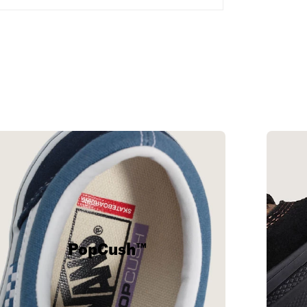
PopCush™