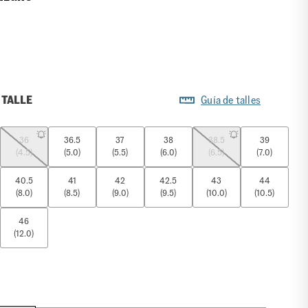
 TALLE
Guía de talles
36
36.5
37
38
38.5
39
(4.5)
(5.0)
(5.5)
(6.0)
(6.5)
(7.0)
40.5
41
42
42.5
43
44
(8.0)
(8.5)
(9.0)
(9.5)
(10.0)
(10.5)
46
(12.0)