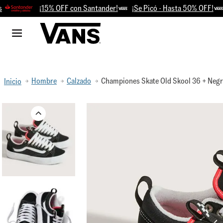
¡15% OFF con Santander!
¡Se Picó - Hasta 50% OFF!
Retir
Hombre
Calzado
Championes Skate Old Skool 36 + Neg