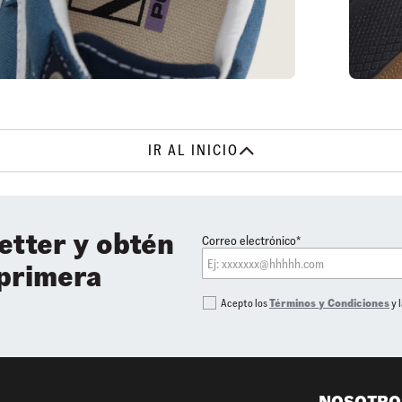
IR AL INICIO
etter y obtén
Correo electrónico*
 primera
Acepto los
Términos y Condiciones
y 