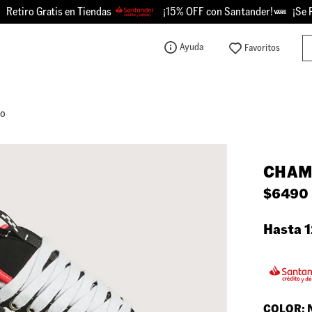
o Gratis en Tiendas
¡15% OFF con Santander!
¡Se Picó -
Bu
Ayuda
TÉRMINOS MÁS BUSCADOS
1
.
knu
ro
2
.
championes
3
.
sk8-hi
CHAM
4
.
vans
$
6490
5
.
calzado
6
.
crosspath
Hasta 1
7
.
authentic
8
.
vans knu
9
.
vans hylane
COLOR: