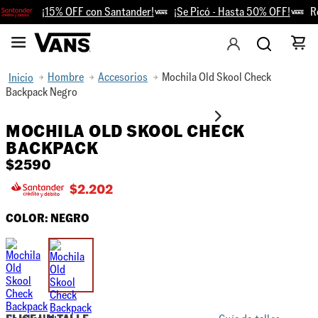
¡15% OFF con Santander!
¡Se Picó - Hasta 50% OFF!
Ret
Hombre
Accesorios
Mochila Old Skool Check
Backpack Negro
MOCHILA OLD SKOOL CHECK
BACKPACK
$
2590
$
2.202
COLOR:
NEGRO