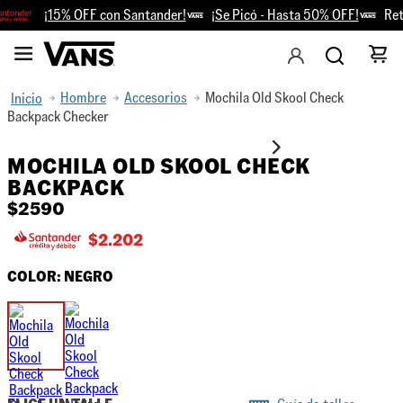
¡15% OFF con Santander!
¡Se Picó - Hasta 50% OFF!
Reti
Hombre
Accesorios
Mochila Old Skool Check
Backpack Checker
MOCHILA OLD SKOOL CHECK
BACKPACK
$
2590
$
2.202
COLOR:
NEGRO