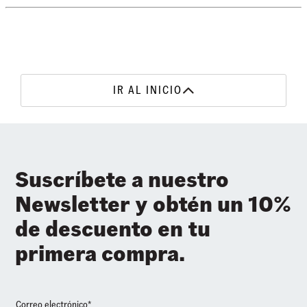
•
Bolsillo para botella de agua
•
Bolsillo frontal con organizador
•
Capacidad 22 Lts.
IR AL INICIO
Suscríbete a nuestro
Newsletter y obtén un 10%
de descuento en tu
primera compra.
Correo electrónico*