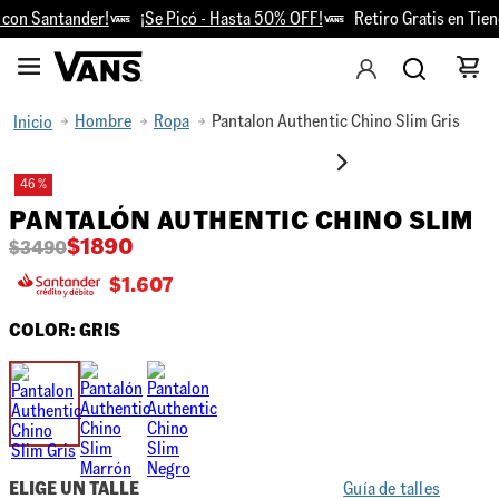
on Santander!
¡Se Picó - Hasta 50% OFF!
Retiro Gratis en Tiend
Hombre
Ropa
Pantalon Authentic Chino Slim Gris
46 %
PANTALÓN AUTHENTIC CHINO SLIM
$
1890
$
3490
$
1.607
COLOR:
GRIS
ELIGE UN TALLE
Guía de talles