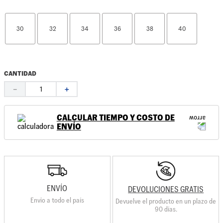
30
32
34
36
38
40
CANTIDAD
－
＋
CALCULAR TIEMPO Y COSTO DE
ENVÍO
ENVÍO
DEVOLUCIONES GRATIS
Envio a todo el país
Devuelve el producto en un plazo de
90 días.