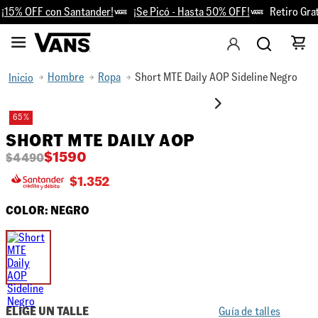
15% OFF con Santander!
¡Se Picó - Hasta 50% OFF!
Retiro Grati
Hombre
Ropa
Short MTE Daily AOP Sideline Negro
65 %
SHORT MTE DAILY AOP
$
1590
$
4490
$
1.352
COLOR:
NEGRO
ELIGE UN TALLE
Guía de talles