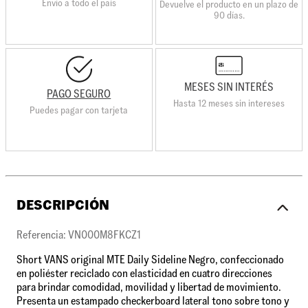
Envio a todo el país
Devuelve el producto en un plazo de
90 días.
MESES SIN INTERÉS
PAGO SEGURO
Hasta 12 meses sin intereses
Puedes pagar con tarjeta
DESCRIPCIÓN
Referencia: VN000M8FKCZ1
Short VANS original MTE Daily Sideline Negro, confeccionado
en poliéster reciclado con elasticidad en cuatro direcciones
para brindar comodidad, movilidad y libertad de movimiento.
Presenta un estampado checkerboard lateral tono sobre tono y