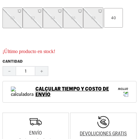
30
32
34
36
38
40
¡Último producto en stock!
CANTIDAD
－
＋
CALCULAR TIEMPO Y COSTO DE
ENVÍO
ENVÍO
DEVOLUCIONES GRATIS