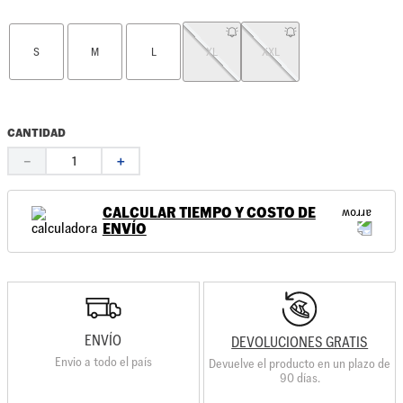
S
M
L
XL
XXL
CANTIDAD
－
＋
CALCULAR TIEMPO Y COSTO DE
ENVÍO
ENVÍO
DEVOLUCIONES GRATIS
Envio a todo el país
Devuelve el producto en un plazo de
90 días.