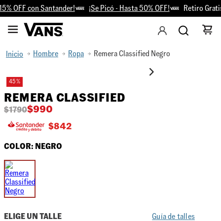
5% OFF con Santander!
¡Se Picó - Hasta 50% OFF!
Retiro Gratis
Hombre
Ropa
Remera Classified Negro
45 %
REMERA CLASSIFIED
$
990
$
1790
$
842
COLOR:
NEGRO
ELIGE UN TALLE
Guía de talles