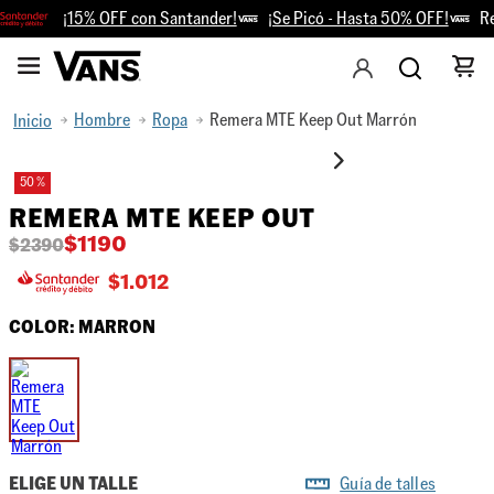
¡15% OFF con Santander!
¡Se Picó - Hasta 50% OFF!
Ret
Hombre
Ropa
Remera MTE Keep Out Marrón
50 %
REMERA MTE KEEP OUT
$
1190
$
2390
$
1.012
COLOR:
MARRON
ELIGE UN TALLE
Guía de talles