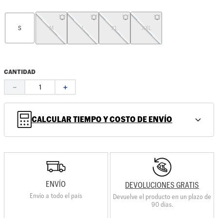
S
M
L
XL
XXL
CANTIDAD
－
＋
CALCULAR TIEMPO Y COSTO DE ENVÍO
ENVÍO
DEVOLUCIONES GRATIS
Envio a todo el país
Devuelve el producto en un plazo de
90 días.