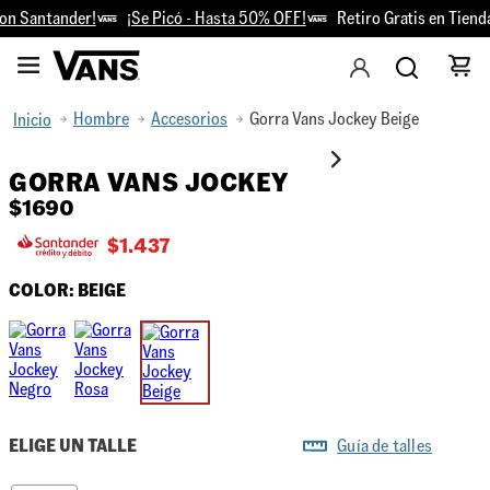
n Santander!
¡Se Picó - Hasta 50% OFF!
Retiro Gratis en Tienda
Hombre
Accesorios
Gorra Vans Jockey Beige
GORRA VANS JOCKEY
$
1690
$
1.437
COLOR:
BEIGE
ELIGE UN TALLE
Guía de talles