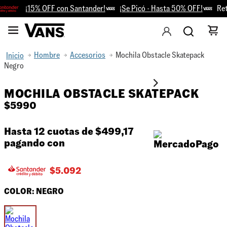
¡15% OFF con Santander!
¡Se Picó - Hasta 50% OFF!
Reti
Hombre
Accesorios
Mochila Obstacle Skatepack
Negro
MOCHILA OBSTACLE SKATEPACK
$
5990
Hasta 12 cuotas de
$499,17
pagando con
$
5.092
COLOR:
NEGRO