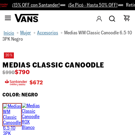
¡15% OFF con Santander!
¡Se Picó - Hasta 50% OFF!
Retiro
Mujer
Accesorios
Medias WM Classic Canoodle 6.5-10
3PK Negro
20 %
MEDIAS CLASSIC CANOODLE
$
790
$
990
$
672
COLOR:
NEGRO