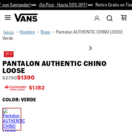
con Santander!
¡Se Picó - Hasta 50% OFF!
Retiro Gratis en Tien
Hombre
Ropa
Pantalon AUTHENTIC CHINO LOOSE
Verde
50 %
PANTALON AUTHENTIC CHINO
LOOSE
$
1390
$
2790
$
1.182
COLOR:
VERDE