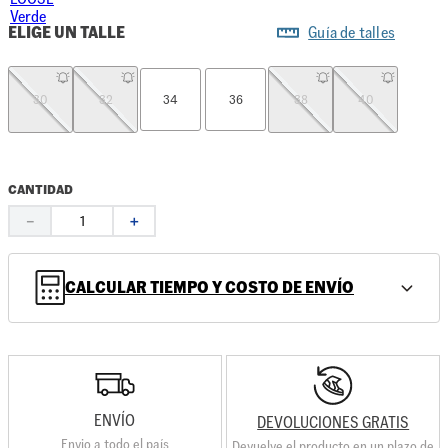
ELIGE UN TALLE
Guía de talles
30
32
34
36
38
40
CANTIDAD
－
＋
CALCULAR TIEMPO Y COSTO DE ENVÍO
ENVÍO
DEVOLUCIONES GRATIS
Envio a todo el país
Devuelve el producto en un plazo de