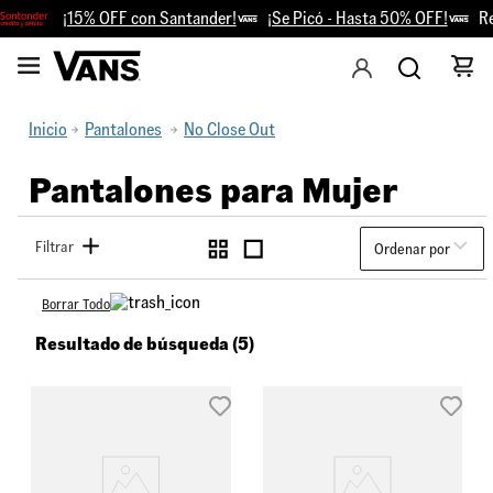
¡15% OFF con Santander!
¡Se Picó - Hasta 50% OFF!
Reti
Inicio
Pantalones
No Close Out
Pantalones para Mujer
Filtrar
Ordenar por
Borrar Todo
Resultado de búsqueda (5)