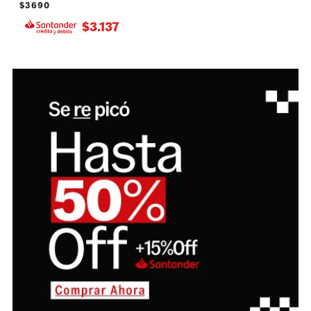
$
3690
$
3.137