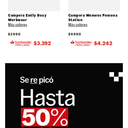
Campera Emily Boxy
Campera Womens Pomona
Workwear
Station
Más colores
Más colores
$
3990
$
4990
$
3.392
$
4.242