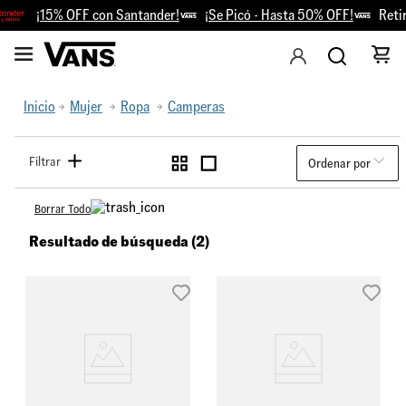
¡15% OFF con Santander!
¡Se Picó - Hasta 50% OFF!
Retiro
Inicio
Mujer
Ropa
Camperas
Filtrar
Ordenar por
Borrar Todo
Resultado de búsqueda (2)