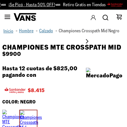
¡Se Picó - Hasta 50% OFF!
Retiro Gratis en Tiendas
¡
Hombre
Calzado
Championes Crosspath Mid Negro
CHAMPIONES MTE CROSSPATH MID
$
9900
Hasta 12 cuotas de
$825,00
pagando con
$
8.415
COLOR:
NEGRO