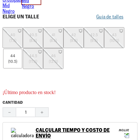
ELIGE UN TALLE
Guía de talles
40
40.5
41
42
42.5
43
(7.5)
(8.0)
(8.5)
(9.0)
(9.5)
(10.0)
44
44.5
46
(10.5)
(11.0)
(12.0)
¡Último producto en stock!
CANTIDAD
－
＋
CALCULAR TIEMPO Y COSTO DE
ENVÍO