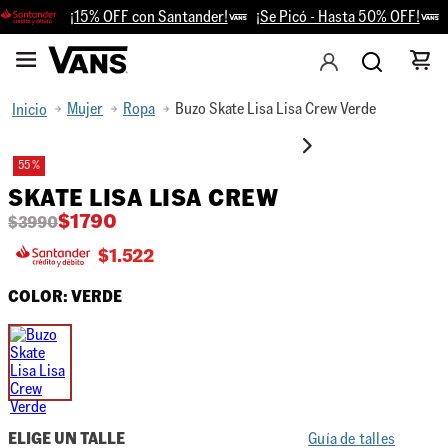
¡15% OFF con Santander!
¡Se Picó - Hasta 50% OFF!
R
Mujer
Ropa
Buzo Skate Lisa Lisa Crew Verde
55 %
SKATE LISA LISA CREW
$
1790
$
3990
$
1.522
COLOR:
VERDE
ELIGE UN TALLE
Guía de talles